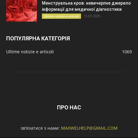
Менструальна кров: невичерпне джерело
інформації для медичної діагностики
15.07.2025
Ultime notizie e articoli
ПОПУЛЯРНА КАТЕГОРІЯ
Ultime notizie e articoli
1069
ПРО НАС
зв'язатися з нами:
MAXWELHELP@GMAIL.COM