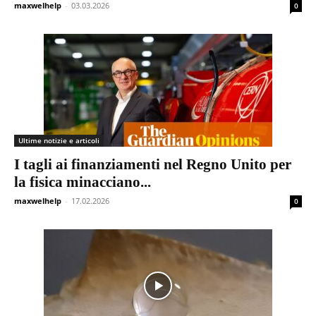
maxwelhelp
-
03.03.2026
0
Ultime notizie e articoli
I tagli ai finanziamenti nel Regno Unito per
la fisica minacciano...
maxwelhelp
-
17.02.2026
0