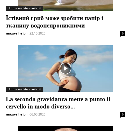
Ultime notizie e articoli
Їстівний гриб може зробити папір і
тканину водонепроникними
maxwelhelp
-
22.10.2025
0
Ultime notizie e articoli
La seconda gravidanza mette a punto il
cervello in modo diverso...
maxwelhelp
-
06.03.2026
0