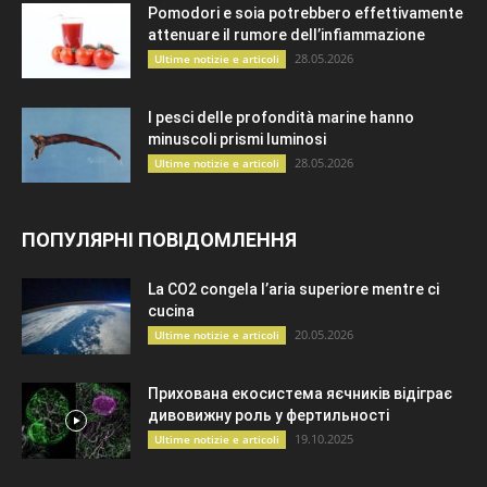
Pomodori e soia potrebbero effettivamente
attenuare il rumore dell’infiammazione
28.05.2026
Ultime notizie e articoli
I pesci delle profondità marine hanno
minuscoli prismi luminosi
28.05.2026
Ultime notizie e articoli
ПОПУЛЯРНІ ПОВІДОМЛЕННЯ
La CO2 congela l’aria superiore mentre ci
cucina
20.05.2026
Ultime notizie e articoli
Прихована екосистема яєчників відіграє
дивовижну роль у фертильності
19.10.2025
Ultime notizie e articoli