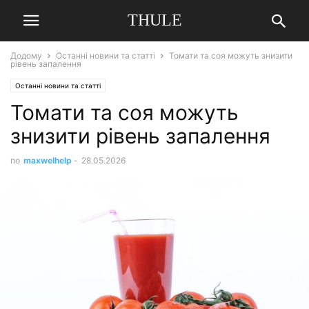
THULE
Додому
Останні новини та статті
Томати та соя можуть знизити
рівень запалення
Останні новини та статті
Томати та соя можуть
знизити рівень запалення
по
maxwelhelp
-
28.05.2026