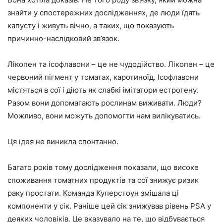
знайти у спостережних дослідженнях, де люди їдять
капусту і живуть вічно, а таких, що показують
причинно-наслідковий зв’язок.
Лікопен та ісофлавони – це не чудодійство. Лікопен – це
червоний пігмент у томатах, каротиноїд. Ісофлавони
містяться в сої і діють як слабкі імітатори естрогену.
Разом вони допомагають рослинам виживати. Люди?
Можливо, вони можуть допомогти нам вилікуватись.
Ця ідея не виникла спонтанно.
Багато років тому дослідження показали, що високе
споживання томатних продуктів та сої знижує ризик
раку простати. Команда Куперстоун змішала ці
компоненти у сік. Раніше цей сік знижував рівень PSA у
деяких чоловіків. Це вказувало на те, що відбувається